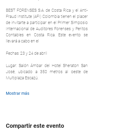
BEST FORENSES S.A. de Costa Rica y el Anti-
Fraud Institute (AFI) Colombia tienen el placer 
de invitarte a participar en el Primer Simposio 
Internacional de Auditores Forenses y Peritos 
Contables en Costa Rica. Este evento se 
llevará a cabo en el
Fechas: 23 y 24 de abril 
Lugar: Salón Ámbar del Hotel Sheraton San 
José, ubicado a 350 metros al oeste de 
Multiplaza Escazú.
Mostrar más
Compartir este evento