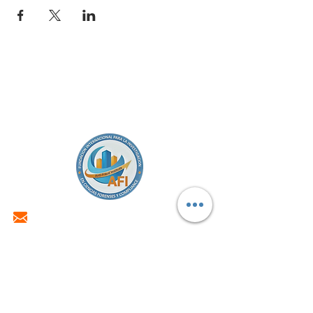
ceo@antifraudinstitute.com
+57 316 619 1987
Carrera 26 No.50-73. Of.201