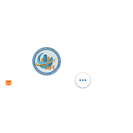
ceo@antifraudinstitute.com
+57 316 619 1987
Carrera 26 No.50-73. Of.201